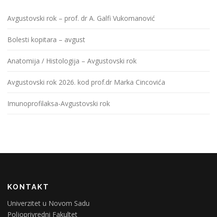
Avgustovski rok – prof. dr A. Galfi Vukomanović
Bolesti kopitara – avgust
Anatomija / Histologija – Avgustovski rok
Avgustovski rok 2026. kod prof.dr Marka Cincovića
Imunoprofilaksa-Avgustovski rok
KONTAKT
Univerzitet u Novom Sadu
Poljoprivredni Fakultet