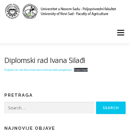
Skip
to
content
Menu
POČETNA
O NAMA
NASTAVA
NAUKA
Diplomski rad Ivana Silađi
Diplomski-rad-Kontrola-klostridioze-kod-prepelica2
Download
KLINIKA I LABORATORIJE
PUBLIKACIJE
PRETRAGA
Search
for:
NAJNOVIJE OBJAVE