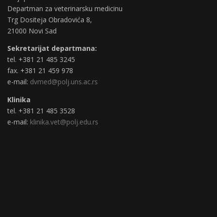
Departman za veterinarsku medicinu
Trg Dositeja Obradovića 8,
21000 Novi Sad
Sekretarijat departmana:
tel. +381 21 485 3245
fax. +381 21 459 978
e-mail:
dvmed@polj.uns.ac.rs
Klinika
tel. +381 21 485 3528
e-mail:
klinika.vet@polj.edu.rs