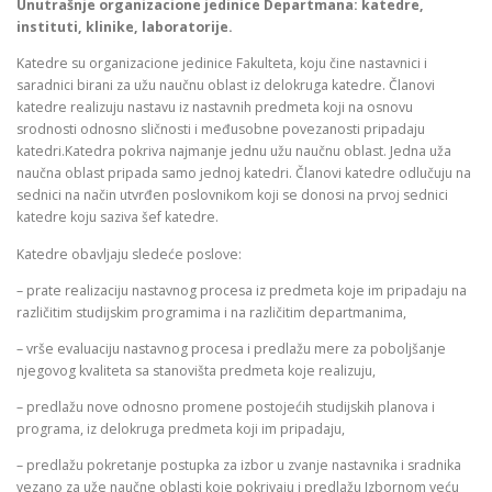
Unutrašnje organizacione jedinice Departmana
: katedre,
instituti, klinike, laboratorije.
Katedre su organizacione jedinice Fakulteta, koju čine nastavnici i
saradnici birani za užu naučnu oblast iz delokruga katedre. Članovi
katedre realizuju nastavu iz nastavnih predmeta koji na osnovu
srodnosti odnosno sličnosti i međusobne povezanosti pripadaju
katedri.Katedra pokriva najmanje jednu užu naučnu oblast. Jedna uža
naučna oblast pripada samo jednoj katedri. Članovi katedre odlučuju na
sednici na način utvrđen poslovnikom koji se donosi na prvoj sednici
katedre koju saziva šef katedre.
Katedre obavljaju sledeće poslove:
– prate realizaciju nastavnog procesa iz predmeta koje im pripadaju na
različitim studijskim programima i na različitim departmanima,
– vrše evaluaciju nastavnog procesa i predlažu mere za poboljšanje
njegovog kvaliteta sa stanovišta predmeta koje realizuju,
– predlažu nove odnosno promene postojećih studijskih planova i
programa, iz delokruga predmeta koji im pripadaju,
– predlažu pokretanje postupka za izbor u zvanje nastavnika i sradnika
vezano za uže naučne oblasti koje pokrivaju i predlažu Izbornom veću