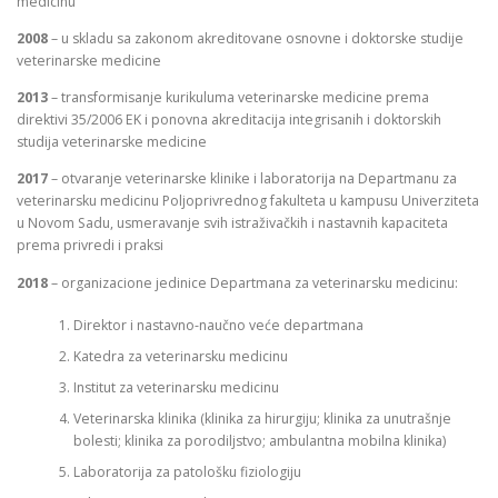
medicinu
2008
– u skladu sa zakonom akreditovane osnovne i doktorske studije
veterinarske medicine
2013
– transformisanje kurikuluma veterinarske medicine prema
direktivi 35/2006 EK i ponovna akreditacija integrisanih i doktorskih
studija veterinarske medicine
2017
– otvaranje veterinarske klinike i laboratorija na Departmanu za
veterinarsku medicinu Poljoprivrednog fakulteta u kampusu Univerziteta
u Novom Sadu, usmeravanje svih istraživačkih i nastavnih kapaciteta
prema privredi i praksi
2018
– organizacione jedinice Departmana za veterinarsku medicinu:
Direktor i nastavno-naučno veće departmana
Katedra za veterinarsku medicinu
Institut za veterinarsku medicinu
Veterinarska klinika (klinika za hirurgiju; klinika za unutrašnje
bolesti; klinika za porodiljstvo; ambulantna mobilna klinika)
Laboratorija za patološku fiziologiju