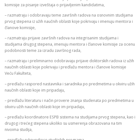
komisije za pisanje izveštaja o prijavljenim kandidatima,
– razmatraju i odobravaju teme završnih radova na osnovnim studijama
prvog stepena iz užih naučnih oblasti koje pokrivaju i imenuju mentora i
članove komisije,
– razmatraju prijave završnih radova na integrisanim studijama i
studijama drugog stepena, imenuju mentora i članove komisije za ocenu
podobnosti teme za izradu završnog rada,
– razmatraju i preliminarno odobravaju prijave doktorskih radova iz užih
naučnih oblasti koje pokrivaju i predlažu mentora i članove komisije
Veću Fakulteta,
– predlažu raspored nastavnika i saradnika po predmetima u okviru užih
naučnih oblasti koje im pripadaju,
– predlažu literaturu i način provere znanja studenata po predmetima u
okviru užih naučnih oblasti koje im pripadaju,
– predlažu koordinatore ESPB sistema na studijama prvog stepena, kao i
drugog i trećeg stepena ukoliko su usmerenja obrazovana na tim
nivoima studija,
– predlažu rukovodioce studijskih programa,