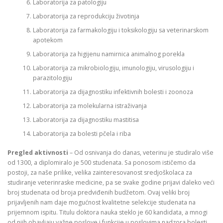
Laboratorija za patologiju
Laboratorija za reprodukciju životinja
Laboratorija za farmakologiju i toksikologiju sa veterinarskom
apotekom
Laboratorija za higijenu namirnica animalnog porekla
Laboratorija za mikrobiologiju, imunologiju, virusologiju i
parazitologiju
Laboratorija za dijagnostiku infektivnih bolesti i zoonoza
Laboratorija za molekularna istraživanja
Laboratorija za dijagnostiku mastitisa
Laboratorija za bolesti pčela i riba
Pregled aktivnosti
– Od osnivanja do danas, veterinu je studiralo više
od 1300, a diplomiralo je 500 studenata. Sa ponosom ističemo da
postoji, za naše prilike, velika zainteresovanost sredjoškolaca za
studiranje veterinraske medicine, pa se svake godine prijavi daleko veći
broj studenata od broja predviđenih budžetom. Ovaj veliki broj
prijavljenih nam daje mogućnost kvalitetne selekcije studenata na
prijemnom ispitu. Titulu doktora nauka steklo je 60 kandidata, a mnogi
od njih obavljaju važne poslove i funkcije u poslovima nadzora bolesti