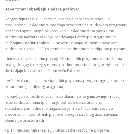
Departmani obavljaju sledeće poslove:
– organizuju i realizuju nastavni proces a naročito se staraju o:
međusobnoj usklađenosti sadržaja predmeta na studijskom programu;
literaturi i njenoj raspoloživosti, kao i usklađenosti sa sadržajem
predmeta; načinu realizacije predavanja i vežbi po programskim
sadržajima; načinu realizacije provere znanja; ukupnim obavezama
studenata u smislu ESPB sistema na predmetnom studijskom programu,
– iniciraju nove i izmenu postojećih studijskih programa na studijama
prvog, drugog i trećeg stepena predmetnog studijskog programa i iste
dostavljaju Nastavno-naučnom veću Fakulteta,
– vrše evaluaciju i analizu studijskih programa prvog i drugog stepena
predmetnog studijskog programa,
– obavljaju sve poslove vezane za planiranje, organizovanje i razvoj
resursa departmana (planiranje potrebe departmana za
zapošljavanjem odnosno angažovanjem izvršilaca, sačinjavanje
sredoročnih i operativnih planova razvoja i stručnog usavršavanja,
planiranje prostora i dr.),
– planiraju, iniciraju i realizuju istraživačke i razvojne projekte,