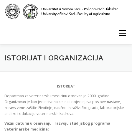
Skip
to
content
Menu
POČETNA
O NAMA
NASTAVA
NAUKA
ISTORIJAT I ORGANIZACIJA
KLINIKA I LABORATORIJE
PUBLIKACIJE
ISTORIJAT
Departman za veterinarsku medicinu osnovan je 2000. godine.
Organizovan je kao jedinstvena celina i objedinjava poslove nastave,
zdravstvene zaštite životinje, naučno-istraživačkog rada, laboratorijske
analize i edukacije veterinarskih kadrova.
Važni datumi u osnivanju i razvoju studijskog programa
veterinarske medicine: