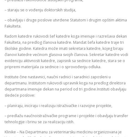
– staraju se o vođenju doktorskih studija,
– obavljaju i druge poslove utvrđene Statutom i drugim opštim aktima
Fakulteta.
Radom katedre rukovodi šef katedre koga imenuje i razrešava dekan
Fakulteta, na predlog članova katedre. Mandat šefa katedre traje tri
školske godine. Katedra može imati sekretara katedre, kojeg biraju
članovi katedre većinom glasova svojih članova. Sekretar katedre vodi
evidenciju aktivnosti katedre, zapisnik sa sednice katedre, stara se o
pripremi materijala za sednice i o sprovođenju odluka.
Institute čine nastavnici, naučni radnici i saradnici zaposleni u
departmanu. Institutom rukovodi upravnik koga na predlog direktora
departmana imenuje dekan na period od tri godine.Instituti obavljaju
sledeće poslove:
– planiraju, iniciraju i realizuju istraživačke i razvojne projekte,
– predlažu naučnoistraživačke programe i projekte i obavljaju transfer
tehnologije i brinu se za realizaciju istih.
Klinike – Na Departmanu za veterinarsku medicinu organizovana je