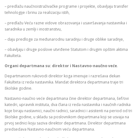
– predlažu naučnoistraživačke programe i projekte, obavljaju transfer
tehnologije i brinu za realizaciju istih,
– predlažu Veću razne vidove obrazovanja i usavršavanja nastavnika i
saradnika u zemlji i inostranstvu,
– daju predloge za međunarodnu saradnju i druge oblike saradnje,
– obavljaju i druge poslove utvrđene Statutom i drugim opštim aktima
Fakulteta.
Organi departmana su: direktor i Nastavno-naučno veće
.
Departmanom rukovodi direktor koga imenuje i razrešava dekan
Fakulteta iz reda nastavnika. Mandat direktora departmana traje tri
školske godine.
Nastavno-naučno veće departmana čine direktor departmana, šef/ovi
katedri, upravnik instituta, dva člana iz reda nastavnika i naučnih radnika
koje biraju nastavnici, naučni radnici, saradnici i asistenti na period od tri
školske godine, u skladu sa poslovnikom departmana koji se usvaja na
prvoj sednici koju saziva direktor departmana. Direktor departmana
predsedava Nastavno-naučnom veću departmana.