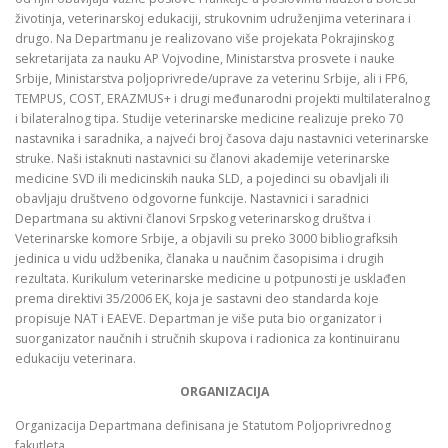
životinja, veterinarskoj edukaciji, strukovnim udruženjima veterinara i
drugo. Na Departmanu je realizovano više projekata Pokrajinskog
sekretarijata za nauku AP Vojvodine, Ministarstva prosvete i nauke
Srbije, Ministarstva poljoprivrede/uprave za veterinu Srbije, ali i FP6,
TEMPUS, COST, ERAZMUS+ i drugi međunarodni projekti multilateralnog
i bilateralnog tipa. Studije veterinarske medicine realizuje preko 70
nastavnika i saradnika, a najveći broj časova daju nastavnici veterinarske
struke. Naši istaknuti nastavnici su članovi akademije veterinarske
medicine SVD ili medicinskih nauka SLD, a pojedinci su obavljali ili
obavljaju društveno odgovorne funkcije. Nastavnici i saradnici
Departmana su aktivni članovi Srpskog veterinarskog društva i
Veterinarske komore Srbije, a objavili su preko 3000 bibliografksih
jedinica u vidu udžbenika, članaka u naučnim časopisima i drugih
rezultata. Kurikulum veterinarske medicine u potpunosti je usklađen
prema direktivi 35/2006 EK, koja je sastavni deo standarda koje
propisuje NAT i EAEVE. Departman je više puta bio organizator i
suorganizator naučnih i stručnih skupova i radionica za kontinuiranu
edukaciju veterinara.
ORGANIZACIJA
Organizacija Departmana definisana je Statutom Poljoprivrednog
fakutleta.