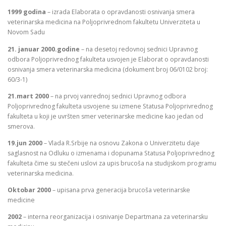
1999 godina
– izrada Elaborata o opravdanosti osnivanja smera
veterinarska medicina na Poljoprivrednom fakultetu Univerziteta u
Novom Sadu
21. januar 2000.godine
– na desetoj redovnoj sednici Upravnog
odbora Poljoprivrednog fakulteta usvojen je Elaborat o opravdanosti
osnivanja smera veterinarska medicina (dokument broj 06/0102 broj:
60/3-1)
21.mart 2000
– na prvoj vanrednoj sednici Upravnog odbora
Poljoprivrednog fakulteta usvojene su izmene Statusa Poljoprivrednog
fakulteta u koji je uvršten smer veterinarske medicine kao jedan od
smerova.
19.jun 2000
– Vlada R.Srbije na osnovu Zakona o Univerzitetu daje
saglasnost na Odluku o izmenama i dopunama Statusa Poljoprivrednog
fakulteta čime su stečeni uslovi za upis brucoša na studijskom programu
veterinarska medicina.
Oktobar 2000
– upisana prva generacija brucoša veterinarske
medicine
2002
– interna reorganizacija i osnivanje Departmana za veterinarsku