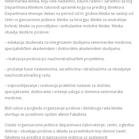
Veterinarska klinika, koju čine nastavnici, naučni radnici i saradnici sa tog
Departmana.Klinikom rukovodi upravnik koga na predlog direktora
Departmana imenuje dekan na period od tri godine.Klinika se sastoji od
četiri organizacione jedinice: klinike za hirurgiju; klinike za unutrašnje
bolesti; klinike za porodiljstvo i ambulantne mobilne klinike. Klinika
obavlja sledeće poslove:
– edukacija studenata na integrisanim studijama veterinarske medicine,
specijalističkim akademskim i doktorskim akademskim studijama;
– realizacija poslova po naučnoistraživačkim projektima;
– pružanje baze nastavnicima, saradnicima i istraživačima za obavljanje
naučnoistraživačkog rada;
– osposobljavanje i realizacija praktične nastave za stažiste,
specijalizante, doktorante i vršenje usluga iz domena veterinarske
medicine;
Bliži uslovi u pogledu organizacije poslova i delokruga rada klinike
utvrđuju se posebnim opštim aktom Fakulteta.
Ostale organizacione jedinice departmana (laboratorije, centri, ogledna
dobra)
–
obavljaju poslove u skladu sa pravilnikom koji donosi Savet
fakulteta na predlog organizacione jedinice uz saglasnost