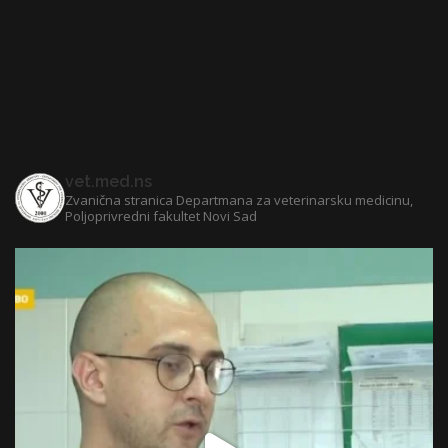
vet.med.ns
Zvanična stranica Departmana za veterinarsku medicinu,
Poljoprivredni fakultet Novi Sad