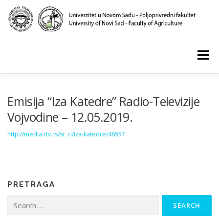
Skip
to
content
Menu
POČETNA
O NAMA
NASTAVA
NAUKA
Emisija “Iza Katedre” Radio-Televizije
Vojvodine – 12.05.2019.
KLINIKA I LABORATORIJE
PUBLIKACIJE
http://media.rtv.rs/sr_ci/iza-katedre/46957
PRETRAGA
Search
for: