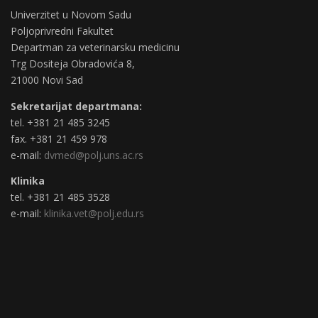
Univerzitet u Novom Sadu
Poljoprivredni Fakultet
Departman za veterinarsku medicinu
Trg Dositeja Obradovića 8,
21000 Novi Sad
Sekretarijat departmana:
tel. +381 21 485 3245
fax. +381 21 459 978
e-mail:
dvmed@polj.uns.ac.rs
Klinika
tel. +381 21 485 3528
e-mail:
klinika.vet@polj.edu.rs