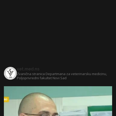
vet.med.ns
Zvanična stranica Departmana za veterinarsku medicinu,
Poljoprivredni fakultet Novi Sad