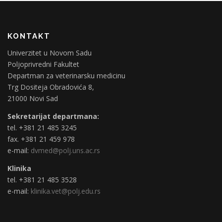
KONTAKT
Univerzitet u Novom Sadu
Poljoprivredni Fakultet
Departman za veterinarsku medicinu
Trg Dositeja Obradovića 8,
21000 Novi Sad
Sekretarijat departmana:
tel. +381 21 485 3245
fax. +381 21 459 978
e-mail:
dvmed@polj.uns.ac.rs
Klinika
tel. +381 21 485 3528
e-mail:
klinika.vet@polj.edu.rs