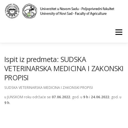
Skip
to
content
Menu
POČETNA
O NAMA
NASTAVA
NAUKA
Ispit iz predmeta: SUDSKA
VETERINARSKA MEDICINA I ZAKONSKI
PROPISI
KLINIKA I LABORATORIJE
PUBLIKACIJE
SUDSKA VETERINARSKA MEDICINA I ZAKONSKI PROPISI
u JUNSKOM roku održaće se
0
7
.0
6
.2022.
god. u
9
h
i
24
.0
6
.2022.
god. u
9
h
.