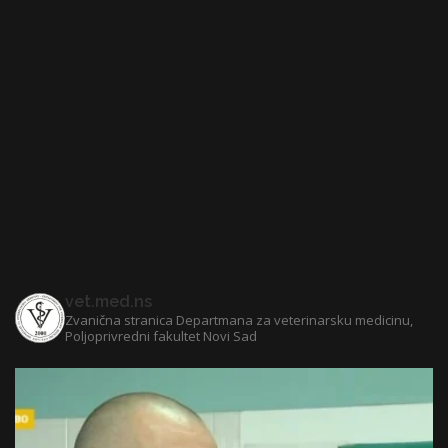
vet.med.ns
Zvanična stranica Departmana za veterinarsku medicinu,
Poljoprivredni fakultet Novi Sad