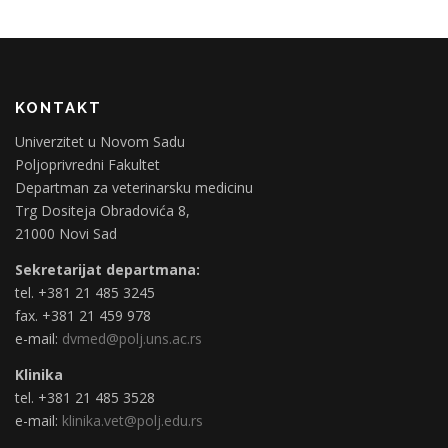
KONTAKT
Univerzitet u Novom Sadu
Poljoprivredni Fakultet
Departman za veterinarsku medicinu
Trg Dositeja Obradovića 8,
21000 Novi Sad
Sekretarijat departmana:
tel. +381 21 485 3245
fax. +381 21 459 978
e-mail:
dvmed@polj.uns.ac.rs
Klinika
tel. +381 21 485 3528
e-mail:
klinika.vet@polj.edu.rs