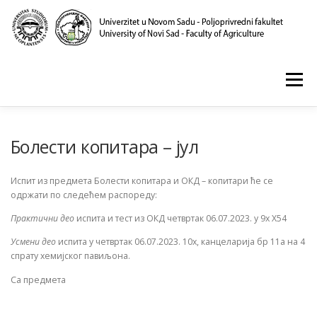
Skip
to
content
Menu
POČETNA
O NAMA
NASTAVA
NAUKA
Болести копитара – јул
Испит из предмета Болести копитара и ОКД – копитари ће се
KLINIKA I LABORATORIJE
PUBLIKACIJE
одржати по следећем распореду:
Практични део
испита и тест из ОКД четвртак 06.07.2023. у 9х Х54
Усмени део
испита у четвртак 06.07.2023. 10х, канцеларија бр 11а на 4
спрату хемијског павиљона.
Са предмета