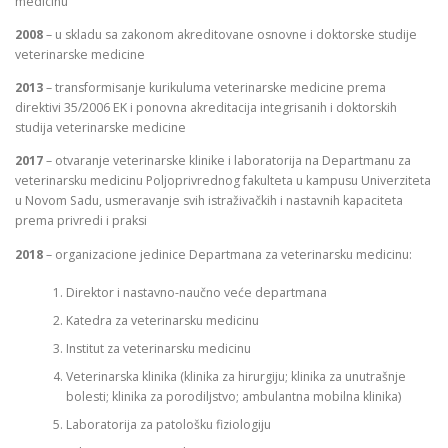
medicinu
2008
– u skladu sa zakonom akreditovane osnovne i doktorske studije
veterinarske medicine
2013
– transformisanje kurikuluma veterinarske medicine prema
direktivi 35/2006 EK i ponovna akreditacija integrisanih i doktorskih
studija veterinarske medicine
2017
– otvaranje veterinarske klinike i laboratorija na Departmanu za
veterinarsku medicinu Poljoprivrednog fakulteta u kampusu Univerziteta
u Novom Sadu, usmeravanje svih istraživačkih i nastavnih kapaciteta
prema privredi i praksi
2018
– organizacione jedinice Departmana za veterinarsku medicinu:
Direktor i nastavno-naučno veće departmana
Katedra za veterinarsku medicinu
Institut za veterinarsku medicinu
Veterinarska klinika (klinika za hirurgiju; klinika za unutrašnje
bolesti; klinika za porodiljstvo; ambulantna mobilna klinika)
Laboratorija za patološku fiziologiju