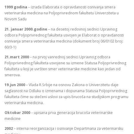
1999 godina
– izrada Elaborata o opravdanosti osnivanja smera
veterinarska medicina na Poljoprivrednom fakultetu Univerziteta u
Novom Sadu
21. januar 2000.godine
– na desetoj redovnoj sednici Upravnog
odbora Poljoprivrednog fakulteta usvojen je Elaborat o opravdanosti
osnivanja smera veterinarska medicina (dokument broj 06/0102 broj:
60/3-1)
21.mart 2000
– na prvoj vanrednoj sednici Upravnog odbora
Poljoprivrednog fakulteta usvojene su izmene Statusa Poljoprivrednog
fakulteta u koji je uvršten smer veterinarske medicine kao jedan od
smerova.
19.jun 2000
– Vlada R.Srbije na osnovu Zakona o Univerzitetu daje
saglasnost na Odluku o izmenama i dopunama Statusa Poljoprivrednog
fakulteta čime su stečeni uslovi za upis brucoša na studijskom programu
veterinarska medicina.
Oktobar 2000
– upisana prva generacija brucoša veterinarske
medicine
2002
– interna reorganizacija i osnivanje Departmana za veterinarsku