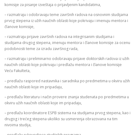
komisije za pisanje izveštaja o prijavljenim kandidatima,
– razmatraju i odobravaju teme završnih radova na osnovnim studijama
prvog stepena iz užih naučnih oblasti koje pokrivaju i imenuju mentora i
članove komisije,
– razmatraju prijave završnih radova na integrisanim studijama i
studijama drugog stepena, imenuju mentora i članove komisije za ocenu
podobnosti teme za izradu završnog rada,
– razmatraju i preliminarno odobravaju prijave doktorskih radova iz užih
naučnih oblasti koje pokrivaju i predlažu mentora i članove komisije
Veću Fakulteta,
– predlažu raspored nastavnika i saradnika po predmetima u okviru užih
naučnih oblasti koje im pripadaju,
– predlažu literaturu i način provere znanja studenata po predmetima u
okviru užih naučnih oblasti koje im pripadaju,
– predlažu koordinatore ESPB sistema na studijama prvog stepena, kao i
drugog i trećeg stepena ukoliko su usmerenja obrazovana na tim
nivoima studija,
– predlažu rukovodioce studijskih programa,