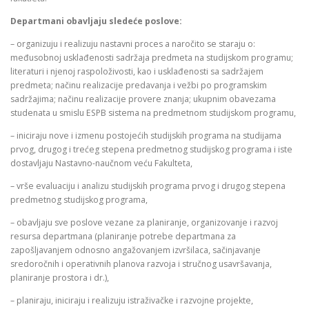
Departmani obavljaju sledeće poslove:
– organizuju i realizuju nastavni proces a naročito se staraju o:
međusobnoj usklađenosti sadržaja predmeta na studijskom programu;
literaturi i njenoj raspoloživosti, kao i usklađenosti sa sadržajem
predmeta; načinu realizacije predavanja i vežbi po programskim
sadržajima; načinu realizacije provere znanja; ukupnim obavezama
studenata u smislu ESPB sistema na predmetnom studijskom programu,
– iniciraju nove i izmenu postojećih studijskih programa na studijama
prvog, drugog i trećeg stepena predmetnog studijskog programa i iste
dostavljaju Nastavno-naučnom veću Fakulteta,
– vrše evaluaciju i analizu studijskih programa prvog i drugog stepena
predmetnog studijskog programa,
– obavljaju sve poslove vezane za planiranje, organizovanje i razvoj
resursa departmana (planiranje potrebe departmana za
zapošljavanjem odnosno angažovanjem izvršilaca, sačinjavanje
sredoročnih i operativnih planova razvoja i stručnog usavršavanja,
planiranje prostora i dr.),
– planiraju, iniciraju i realizuju istraživačke i razvojne projekte,