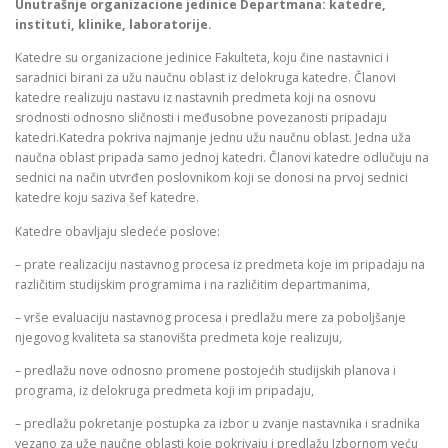
Unutrašnje organizacione jedinice Departmana
: katedre,
instituti, klinike, laboratorije.
Katedre su organizacione jedinice Fakulteta, koju čine nastavnici i
saradnici birani za užu naučnu oblast iz delokruga katedre. Članovi
katedre realizuju nastavu iz nastavnih predmeta koji na osnovu
srodnosti odnosno sličnosti i međusobne povezanosti pripadaju
katedri.Katedra pokriva najmanje jednu užu naučnu oblast. Jedna uža
naučna oblast pripada samo jednoj katedri. Članovi katedre odlučuju na
sednici na način utvrđen poslovnikom koji se donosi na prvoj sednici
katedre koju saziva šef katedre.
Katedre obavljaju sledeće poslove:
– prate realizaciju nastavnog procesa iz predmeta koje im pripadaju na
različitim studijskim programima i na različitim departmanima,
– vrše evaluaciju nastavnog procesa i predlažu mere za poboljšanje
njegovog kvaliteta sa stanovišta predmeta koje realizuju,
– predlažu nove odnosno promene postojećih studijskih planova i
programa, iz delokruga predmeta koji im pripadaju,
– predlažu pokretanje postupka za izbor u zvanje nastavnika i sradnika
vezano za uže naučne oblasti koje pokrivaju i predlažu Izbornom veću