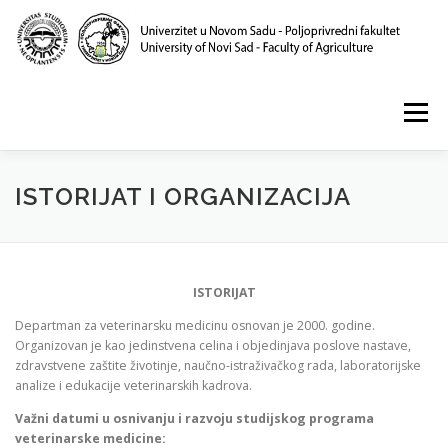
Skip
to
content
Menu
POČETNA
O NAMA
NASTAVA
NAUKA
ISTORIJAT I ORGANIZACIJA
KLINIKA I LABORATORIJE
PUBLIKACIJE
ISTORIJAT
Departman za veterinarsku medicinu osnovan je 2000. godine.
Organizovan je kao jedinstvena celina i objedinjava poslove nastave,
zdravstvene zaštite životinje, naučno-istraživačkog rada, laboratorijske
analize i edukacije veterinarskih kadrova.
Važni datumi u osnivanju i razvoju studijskog programa
veterinarske medicine: