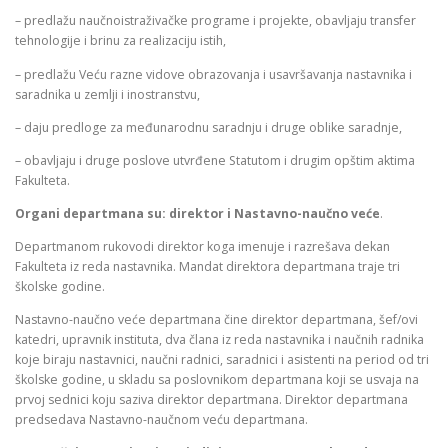
– predlažu naučnoistraživačke programe i projekte, obavljaju transfer
tehnologije i brinu za realizaciju istih,
– predlažu Veću razne vidove obrazovanja i usavršavanja nastavnika i
saradnika u zemlji i inostranstvu,
– daju predloge za međunarodnu saradnju i druge oblike saradnje,
– obavljaju i druge poslove utvrđene Statutom i drugim opštim aktima
Fakulteta.
Organi departmana su: direktor i Nastavno-naučno veće
.
Departmanom rukovodi direktor koga imenuje i razrešava dekan
Fakulteta iz reda nastavnika. Mandat direktora departmana traje tri
školske godine.
Nastavno-naučno veće departmana čine direktor departmana, šef/ovi
katedri, upravnik instituta, dva člana iz reda nastavnika i naučnih radnika
koje biraju nastavnici, naučni radnici, saradnici i asistenti na period od tri
školske godine, u skladu sa poslovnikom departmana koji se usvaja na
prvoj sednici koju saziva direktor departmana. Direktor departmana
predsedava Nastavno-naučnom veću departmana.