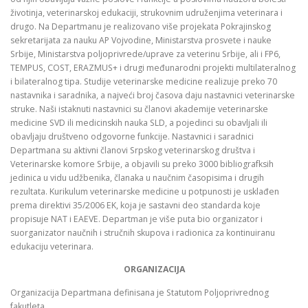
životinja, veterinarskoj edukaciji, strukovnim udruženjima veterinara i
drugo. Na Departmanu je realizovano više projekata Pokrajinskog
sekretarijata za nauku AP Vojvodine, Ministarstva prosvete i nauke
Srbije, Ministarstva poljoprivrede/uprave za veterinu Srbije, ali i FP6,
TEMPUS, COST, ERAZMUS+ i drugi međunarodni projekti multilateralnog
i bilateralnog tipa. Studije veterinarske medicine realizuje preko 70
nastavnika i saradnika, a najveći broj časova daju nastavnici veterinarske
struke. Naši istaknuti nastavnici su članovi akademije veterinarske
medicine SVD ili medicinskih nauka SLD, a pojedinci su obavljali ili
obavljaju društveno odgovorne funkcije. Nastavnici i saradnici
Departmana su aktivni članovi Srpskog veterinarskog društva i
Veterinarske komore Srbije, a objavili su preko 3000 bibliografksih
jedinica u vidu udžbenika, članaka u naučnim časopisima i drugih
rezultata. Kurikulum veterinarske medicine u potpunosti je usklađen
prema direktivi 35/2006 EK, koja je sastavni deo standarda koje
propisuje NAT i EAEVE. Departman je više puta bio organizator i
suorganizator naučnih i stručnih skupova i radionica za kontinuiranu
edukaciju veterinara.
ORGANIZACIJA
Organizacija Departmana definisana je Statutom Poljoprivrednog
fakutleta.