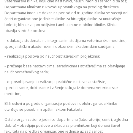
Veterinarska klinika, koju čine nastavnici, naučni radnici i saradnici sa tog
Departmana.Klinikom rukovodi upravnik koga na predlog direktora
Departmana imenuje dekan na period od tri godine.Klinika se sastoji od
četiri organizacione jedinice: klinike za hirurgiju; klinike za unutrašnje
bolesti; klinike za porodiljstvo i ambulantne mobilne klinike. Klinika
obavlja sledeće poslove:
– edukacija studenata na integrisanim studijama veterinarske medicine,
specijalističkim akademskim i doktorskim akademskim studijama;
– realizacija poslova po naučnoistraživačkim projektima;
– pružanje baze nastavnicima, saradnicima i istraživačima za obavljanje
naučnoistraživačkog rada;
– osposobljavanje i realizacija praktične nastave za stažiste,
specijalizante, doktorante i vršenje usluga iz domena veterinarske
medicine;
Bliži uslovi u pogledu organizacije poslova i delokruga rada klinike
utvrđuju se posebnim opštim aktom Fakulteta.
Ostale organizacione jedinice departmana (laboratorije, centri, ogledna
dobra)
–
obavljaju poslove u skladu sa pravilnikom koji donosi Savet
fakulteta na predlog organizacione jedinice uz saglasnost