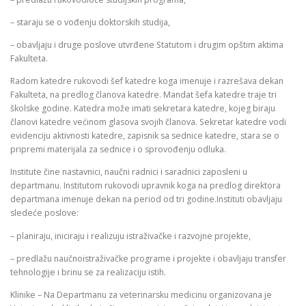
– staraju se o vođenju doktorskih studija,
– obavljaju i druge poslove utvrđene Statutom i drugim opštim aktima
Fakulteta.
Radom katedre rukovodi šef katedre koga imenuje i razrešava dekan
Fakulteta, na predlog članova katedre. Mandat šefa katedre traje tri
školske godine. Katedra može imati sekretara katedre, kojeg biraju
članovi katedre većinom glasova svojih članova. Sekretar katedre vodi
evidenciju aktivnosti katedre, zapisnik sa sednice katedre, stara se o
pripremi materijala za sednice i o sprovođenju odluka.
Institute čine nastavnici, naučni radnici i saradnici zaposleni u
departmanu. Institutom rukovodi upravnik koga na predlog direktora
departmana imenuje dekan na period od tri godine.Instituti obavljaju
sledeće poslove:
– planiraju, iniciraju i realizuju istraživačke i razvojne projekte,
– predlažu naučnoistraživačke programe i projekte i obavljaju transfer
tehnologije i brinu se za realizaciju istih.
Klinike – Na Departmanu za veterinarsku medicinu organizovana je