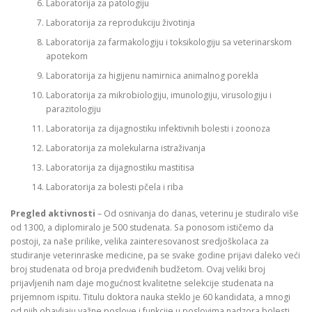
Laboratorija za patologiju
Laboratorija za reprodukciju životinja
Laboratorija za farmakologiju i toksikologiju sa veterinarskom
apotekom
Laboratorija za higijenu namirnica animalnog porekla
Laboratorija za mikrobiologiju, imunologiju, virusologiju i
parazitologiju
Laboratorija za dijagnostiku infektivnih bolesti i zoonoza
Laboratorija za molekularna istraživanja
Laboratorija za dijagnostiku mastitisa
Laboratorija za bolesti pčela i riba
Pregled aktivnosti
– Od osnivanja do danas, veterinu je studiralo više
od 1300, a diplomiralo je 500 studenata. Sa ponosom ističemo da
postoji, za naše prilike, velika zainteresovanost sredjoškolaca za
studiranje veterinraske medicine, pa se svake godine prijavi daleko veći
broj studenata od broja predviđenih budžetom. Ovaj veliki broj
prijavljenih nam daje mogućnost kvalitetne selekcije studenata na
prijemnom ispitu. Titulu doktora nauka steklo je 60 kandidata, a mnogi
od njih obavljaju važne poslove i funkcije u poslovima nadzora bolesti