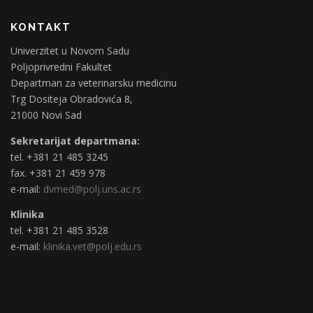
KONTAKT
Univerzitet u Novom Sadu
Poljoprivredni Fakultet
Departman za veterinarsku medicinu
Trg Dositeja Obradovića 8,
21000 Novi Sad
Sekretarijat departmana:
tel. +381 21 485 3245
fax. +381 21 459 978
e-mail:
dvmed@polj.uns.ac.rs
Klinika
tel. +381 21 485 3528
e-mail:
klinika.vet@polj.edu.rs