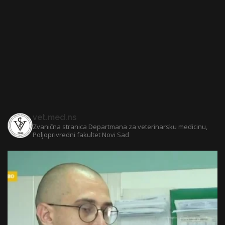
vet.med.ns
Zvanična stranica Departmana za veterinarsku medicinu,
Poljoprivredni fakultet Novi Sad