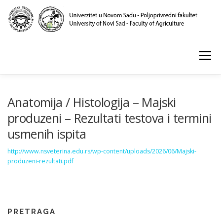
Skip
to
content
Menu
POČETNA
O NAMA
NASTAVA
NAUKA
Anatomija / Histologija – Majski
produzeni – Rezultati testova i termini
usmenih ispita
KLINIKA I LABORATORIJE
PUBLIKACIJE
http://www.nsveterina.edu.rs/wp-content/uploads/2026/06/Majski-
produzeni-rezultati.pdf
PRETRAGA