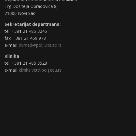
Trg Dositeja Obradovića 8,
21000 Novi Sad
Sekretarijat departmana:
tel. +381 21 485 3245
fax. +381 21 459 978
e-mail:
dvmed@polj.uns.ac.rs
Klinika
tel. +381 21 485 3528
e-mail:
klinika.vet@polj.edu.rs