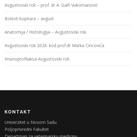
Avgustovski rok – prof. dr A. Galfi Vukomanović
Bolesti kopitara – avgust
Anatomija / Histologija – Avgustovski rok
Avgustovski rok 2026. kod prof.dr Marka Cincovića
Imunoprofilaksa-Avgustovski rok
KONTAKT
Univerzitet u Novom Sadu
Poljoprivredni Fakultet
Departman za veterinarsku medicinu