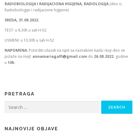
RADIOBIOLOGIJA I RADIJACIONA HIGIJENA, RADIOLOGIJA
(deo iz
Radiobiologije i radijacione higijene)
SREDA, 31.08.2022.
TEST: u 8.30h u sali H-52
USMENI: u 10.30h u sali H-52
NAPOMENA
: Potvrditi izlazak na ispit sa naznakom kada i koji deo se
polaže na mejl:
annamariagalfi@gmail.com
do
26.08.2022.
godine
u
10h
.
PRETRAGA
Search
for:
NAJNOVIJE OBJAVE