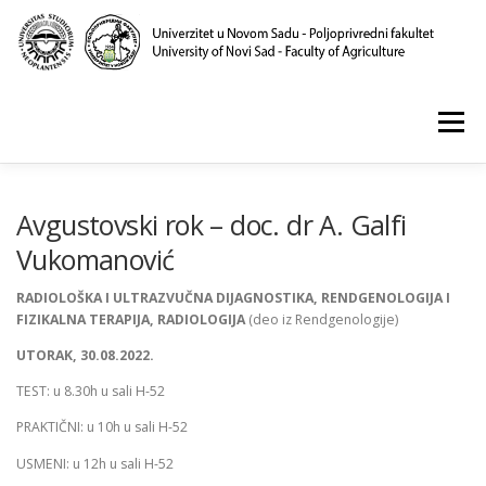
Skip
to
content
Menu
POČETNA
O NAMA
NASTAVA
NAUKA
Avgustovski rok – doc. dr A. Galfi
Vukomanović
KLINIKA I LABORATORIJE
PUBLIKACIJE
RADIOLOŠKA I ULTRAZVUČNA DIJAGNOSTIKA, RENDGENOLOGIJA I
FIZIKALNA TERAPIJA, RADIOLOGIJA
(deo iz Rendgenologije)
UTORAK, 30.08.2022.
TEST: u 8.30h u sali H-52
PRAKTIČNI: u 10h u sali H-52
USMENI: u 12h u sali H-52