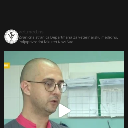
vet.med.ns
Zvanična stranica Departmana za veterinarsku medicinu,
Poljoprivredni fakultet Novi Sad