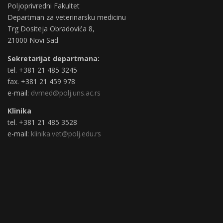
Poljoprivredni Fakultet
Departman za veterinarsku medicinu
Trg Dositeja Obradovića 8,
21000 Novi Sad
Sekretarijat departmana:
tel. +381 21 485 3245
fax. +381 21 459 978
e-mail:
dvmed@polj.uns.ac.rs
Klinika
tel. +381 21 485 3528
e-mail:
klinika.vet@polj.edu.rs