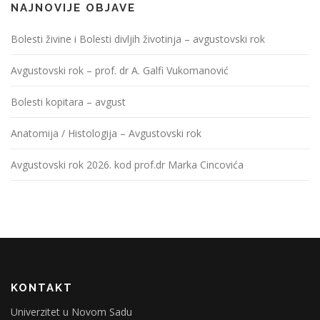
NAJNOVIJE OBJAVE
Bolesti živine i Bolesti divljih životinja – avgustovski rok
Avgustovski rok – prof. dr A. Galfi Vukomanović
Bolesti kopitara – avgust
Anatomija / Histologija – Avgustovski rok
Avgustovski rok 2026. kod prof.dr Marka Cincovića
KONTAKT
Univerzitet u Novom Sadu