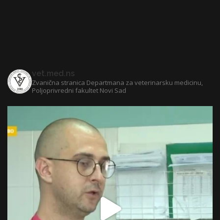
vet.med.ns
Zvanična stranica Departmana za veterinarsku medicinu,
Poljoprivredni fakultet Novi Sad