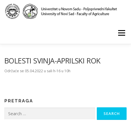
Skip
to
content
Menu
POČETNA
O NAMA
NASTAVA
NAUKA
BOLESTI SVINJA-APRILSKI ROK
Održaće se 05.04.2022 u sali h-16 u 10h
KLINIKA I LABORATORIJE
PUBLIKACIJE
PRETRAGA
Search
for: