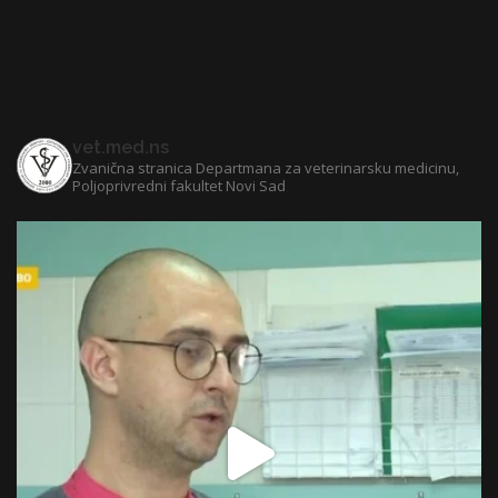
vet.med.ns
Zvanična stranica Departmana za veterinarsku medicinu,
Poljoprivredni fakultet Novi Sad