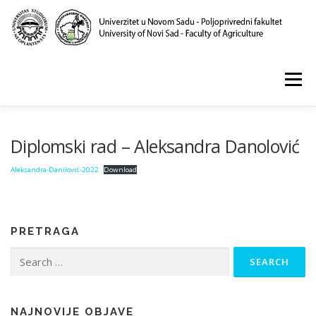
Skip
to
content
Menu
POČETNA
O NAMA
NASTAVA
NAUKA
Diplomski rad – Aleksandra Danolović
Aleksandra-Danilović-2022
Download
KLINIKA I LABORATORIJE
PUBLIKACIJE
PRETRAGA
Search
for:
NAJNOVIJE OBJAVE