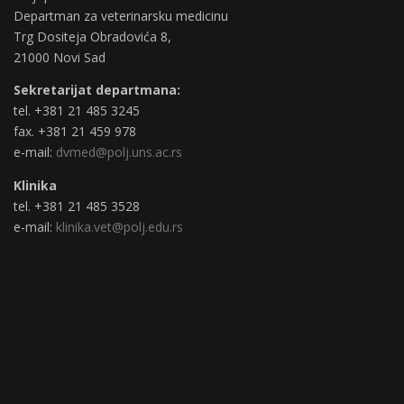
Departman za veterinarsku medicinu
Trg Dositeja Obradovića 8,
21000 Novi Sad
Sekretarijat departmana:
tel. +381 21 485 3245
fax. +381 21 459 978
e-mail:
dvmed@polj.uns.ac.rs
Klinika
tel. +381 21 485 3528
e-mail:
klinika.vet@polj.edu.rs