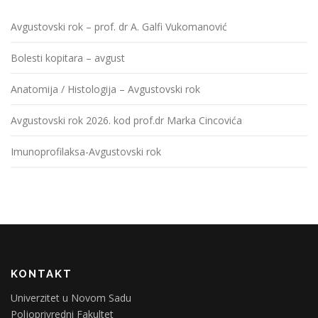
Avgustovski rok – prof. dr A. Galfi Vukomanović
Bolesti kopitara – avgust
Anatomija / Histologija – Avgustovski rok
Avgustovski rok 2026. kod prof.dr Marka Cincovića
Imunoprofilaksa-Avgustovski rok
KONTAKT
Univerzitet u Novom Sadu
Poljoprivredni Fakultet