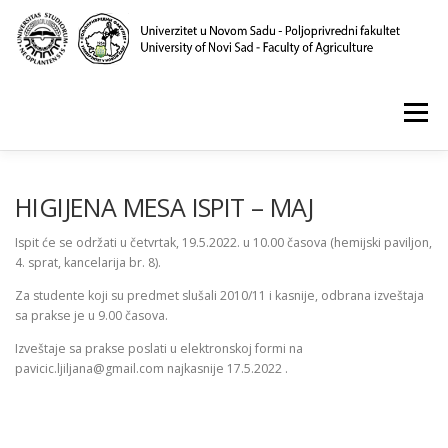
Skip
to
content
Menu
POČETNA
O NAMA
NASTAVA
NAUKA
HIGIJENA MESA ISPIT – MAJ
Ispit će se održati u četvrtak, 19.5.2022. u 10.00 časova (hemijski paviljon,
4. sprat, kancelarija br. 8).
KLINIKA I LABORATORIJE
PUBLIKACIJE
Za studente koji su predmet slušali 2010/11 i kasnije, odbrana izveštaja
sa prakse je u 9.00 časova.
Izveštaje sa prakse poslati u elektronskoj formi na
pavicic.ljiljana@gmail.com najkasnije 17.5.2022 .