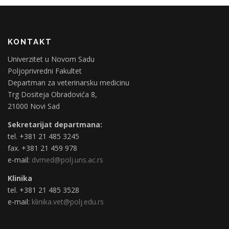
KONTAKT
Univerzitet u Novom Sadu
Poljoprivredni Fakultet
Departman za veterinarsku medicinu
Trg Dositeja Obradovića 8,
21000 Novi Sad
Sekretarijat departmana:
tel. +381 21 485 3245
fax. +381 21 459 978
e-mail:
dvmed@polj.uns.ac.rs
Klinika
tel. +381 21 485 3528
e-mail:
klinika.vet@polj.edu.rs