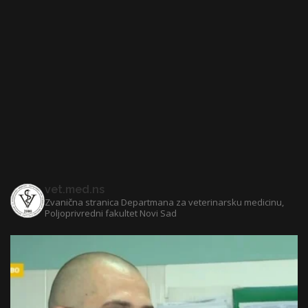
vet.med.ns
Zvanična stranica Departmana za veterinarsku medicinu,
Poljoprivredni fakultet Novi Sad