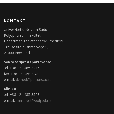
KONTAKT
Univerzitet u Novom Sadu
Poljoprivredni Fakultet
Departman za veterinarsku medicinu
Trg Dositeja Obradovića 8,
21000 Novi Sad
Sekretarijat departmana:
tel. +381 21 485 3245
fax. +381 21 459 978
e-mail:
dvmed@polj.uns.ac.rs
Klinika
tel. +381 21 485 3528
e-mail:
klinika.vet@polj.edu.rs