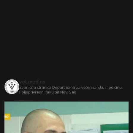
vet.med.ns
Zvanična stranica Departmana za veterinarsku medicinu,
Poljoprivredni fakultet Novi Sad