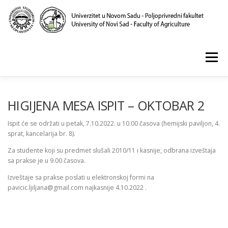
Skip
to
content
Menu
POČETNA
O NAMA
NASTAVA
NAUKA
HIGIJENA MESA ISPIT – OKTOBAR 2
Ispit će se održati u petak, 7.10.2022. u 10.00 časova (hemijski paviljon, 4.
sprat, kancelarija br. 8).
KLINIKA I LABORATORIJE
PUBLIKACIJE
Za studente koji su predmet slušali 2010/11 i kasnije, odbrana izveštaja
sa prakse je u 9.00 časova.
Izveštaje sa prakse poslati u elektronskoj formi na
pavicic.ljiljana@gmail.com najkasnije 4.10.2022 .