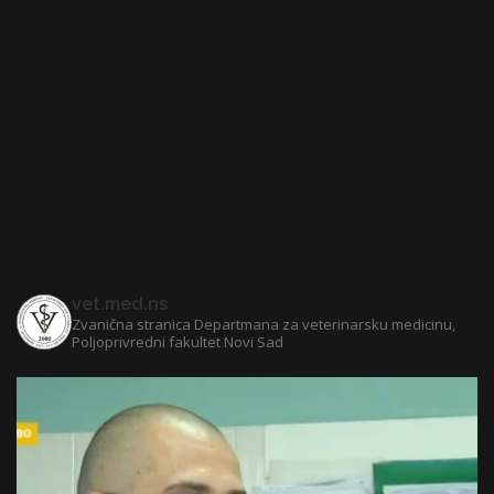
vet.med.ns
Zvanična stranica Departmana za veterinarsku medicinu,
Poljoprivredni fakultet Novi Sad