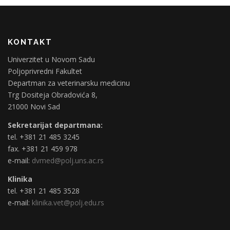
KONTAKT
Univerzitet u Novom Sadu
Poljoprivredni Fakultet
Departman za veterinarsku medicinu
Trg Dositeja Obradovića 8,
21000 Novi Sad
Sekretarijat departmana:
tel. +381 21 485 3245
fax. +381 21 459 978
e-mail:
dvmed@polj.uns.ac.rs
Klinika
tel. +381 21 485 3528
e-mail:
klinika.vet@polj.edu.rs