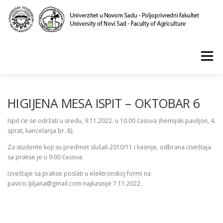
Skip
to
content
Menu
POČETNA
O NAMA
NASTAVA
NAUKA
HIGIJENA MESA ISPIT – OKTOBAR 6
Ispit će se održati u sredu, 9.11.2022. u 10.00 časova (hemijski paviljon, 4.
sprat, kancelarija br. 8).
KLINIKA I LABORATORIJE
PUBLIKACIJE
Za studente koji su predmet slušali 2010/11 i kasnije, odbrana izveštaja
sa prakse je u 9.00 časova.
Izveštaje sa prakse poslati u elektronskoj formi na
pavicic.ljiljana@gmail.com najkasnije 7.11.2022.