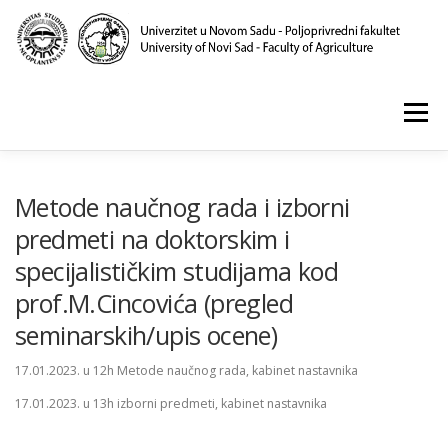
Skip
to
content
Menu
POČETNA
O NAMA
NASTAVA
NAUKA
Metode naučnog rada i izborni
predmeti na doktorskim i
specijalističkim studijama kod
KLINIKA I LABORATORIJE
PUBLIKACIJE
prof.M.Cincovića (pregled
seminarskih/upis ocene)
17.01.2023. u 12h Metode naučnog rada, kabinet nastavnika
17.01.2023. u 13h izborni predmeti, kabinet nastavnika