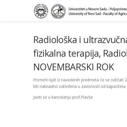
Skip
to
content
Radiološka i ultrazvučn
fizikalna terapija, Radio
NOVEMBARSKI ROK
Pismeni ispit iz navedenih predmeta će se održati 2
biti naknadno određena u zavisnosti od kapaciteta s
Javiti se u kancelariju prof.Plavše