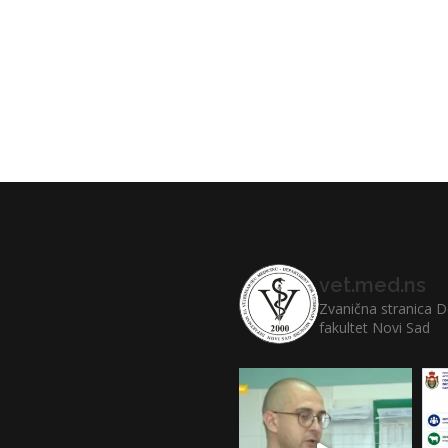
vet.med.ns
Zvanična stranica D
fakultet Novi Sad