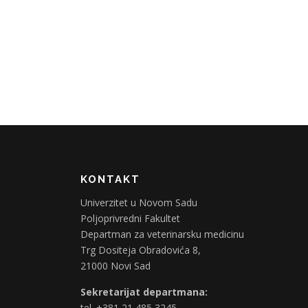
KONTAKT
Univerzitet u Novom Sadu
Poljoprivredni Fakultet
Departman za veterinarsku medicinu
Trg Dositeja Obradovića 8,
21000 Novi Sad
Sekretarijat departmana:
tel. +381 21 485 3245