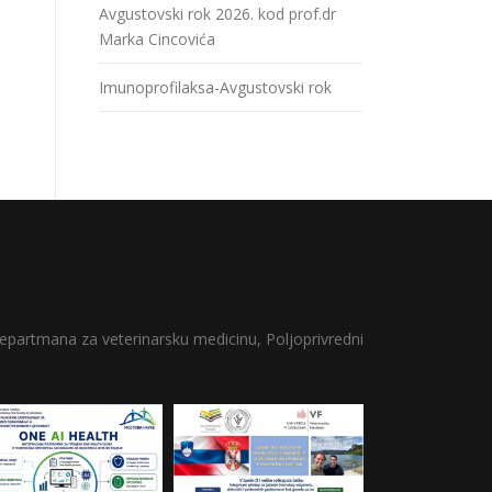
Avgustovski rok 2026. kod prof.dr
Marka Cincovića
Imunoprofilaksa-Avgustovski rok
epartmana za veterinarsku medicinu, Poljoprivredni