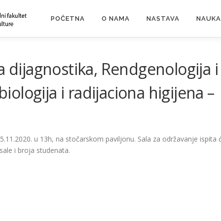
POČETNA
O NAMA
NASTAVA
NAUKA
a dijagnostika, Rendgenologija i
biologija i radijaciona higijena –
5.11.2020. u 13h, na stočarskom paviljonu. Sala za održavanje ispita 
ale i broja studenata.