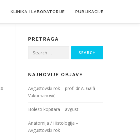
KLINIKA I LABORATORIJE
PUBLIKACIJE
PRETRAGA
Search
for:
NAJNOVIJE OBJAVE
će
Avgustovski rok – prof. dr A. Galfi
Vukomanović
Bolesti kopitara – avgust
Anatomija / Histologija –
Avgustovski rok