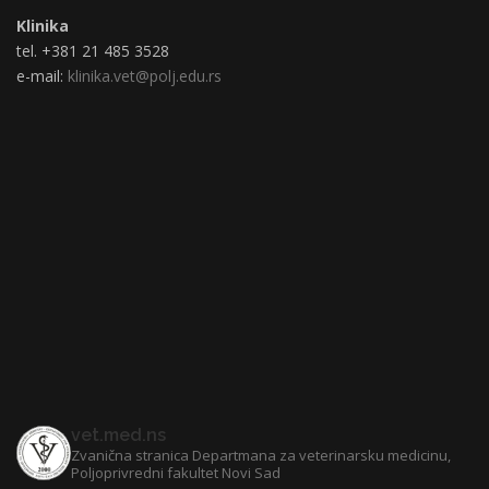
Klinika
tel. +381 21 485 3528
e-mail:
klinika.vet@polj.edu.rs
vet.med.ns
Zvanična stranica Departmana za veterinarsku medicinu,
Poljoprivredni fakultet Novi Sad