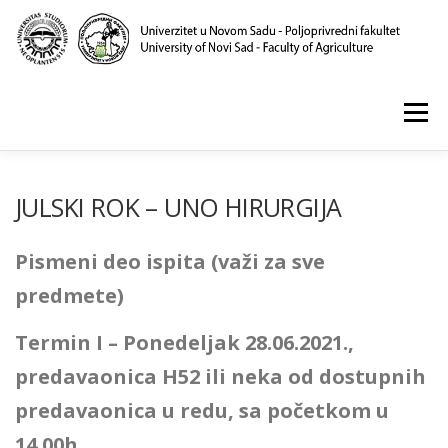
Skip
to
content
Menu
POČETNA
O NAMA
NASTAVA
NAUKA
JULSKI ROK – UNO HIRURGIJA
Pismeni deo ispita (važi za sve
KLINIKA I LABORATORIJE
PUBLIKACIJE
predmete)
Termin I – Ponedeljak 28.06.2021.,
predavaonica H52 ili neka od dostupnih
predavaonica u redu, sa početkom u
14.00h