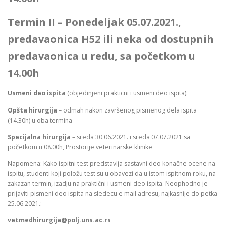
Termin II – Ponedeljak 05.07.2021.,
predavaonica H52 ili neka od dostupnih
predavaonica u redu, sa početkom u
14.00h
Usmeni deo ispita
(objedinjeni prakticni i usmeni deo ispita):
Opšta hirurgija
– odmah nakon završenog pismenog dela ispita
(14.30h) u oba termina
Specijalna hirurgija
– sreda 30.06.2021. i sreda 07.07.2021 sa
početkom u 08.00h, Prostorije veterinarske klinike
Napomena: Kako ispitni test predstavlja sastavni deo konačne ocene na
ispitu, studenti koji položu test su u obavezi da u istom ispitnom roku, na
zakazan termin, izadju na praktični i usmeni deo ispita. Neophodno je
prijaviti pismeni deo ispita na sledecu e mail adresu, najkasnije do petka
25.06.2021.:
vetmedhirurgija@polj.uns.ac.rs