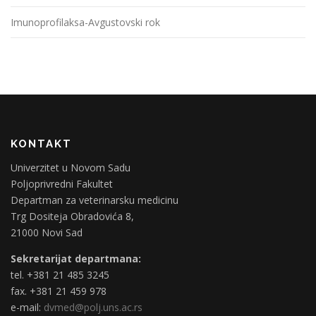
Imunoprofilaksa-Avgustovski rok
KONTAKT
Univerzitet u Novom Sadu
Poljoprivredni Fakultet
Departman za veterinarsku medicinu
Trg Dositeja Obradovića 8,
21000 Novi Sad
Sekretarijat departmana:
tel. +381 21 485 3245
fax. +381 21 459 978
e-mail:
dvmed@polj.uns.ac.rs