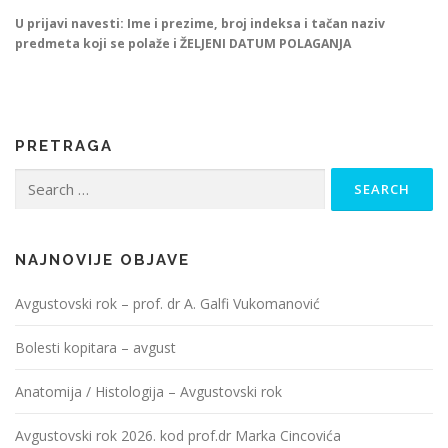
U prijavi navesti: Ime i prezime, broj indeksa i tačan naziv
predmeta koji se polaže i ŽELJENI DATUM POLAGANJA
PRETRAGA
Search
for:
NAJNOVIJE OBJAVE
Avgustovski rok – prof. dr A. Galfi Vukomanović
Bolesti kopitara – avgust
Anatomija / Histologija – Avgustovski rok
Avgustovski rok 2026. kod prof.dr Marka Cincovića